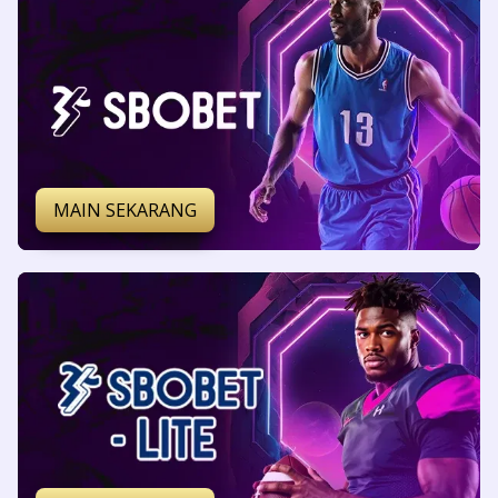
MAIN SEKARANG