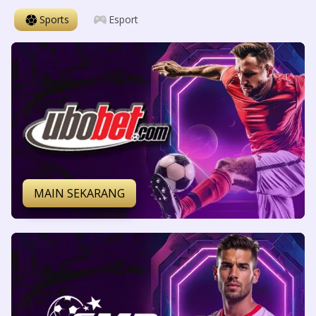
Sports
Esport
MAIN SEKARANG