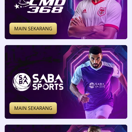
MAIN SEKARANG
MAIN SEKARANG