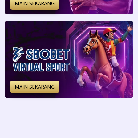
MAIN SEKARANG
MAIN SEKARANG