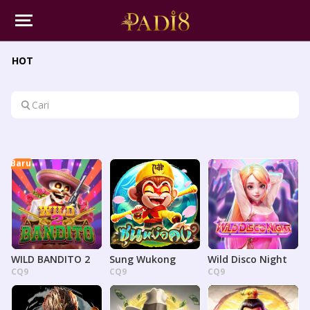
HOT
Baru
WILD BANDITO 2
Sung Wukong
Wild Disco Night
CQ9
CQ9
CQ9