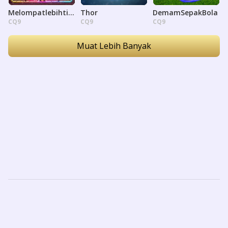
Melompatlebihtinggi
Thor
DemamSepakBola
CQ9
CQ9
CQ9
Muat Lebih Banyak