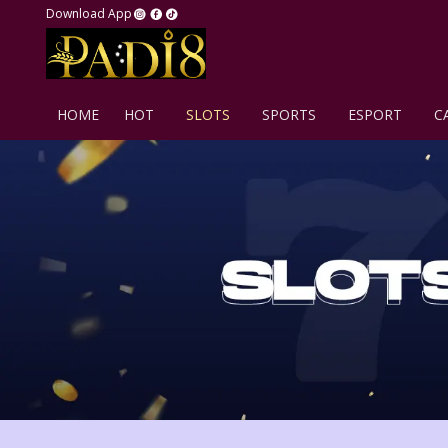
Download App
HOME
HOT
SLOTS
SPORTS
ESPORT
C