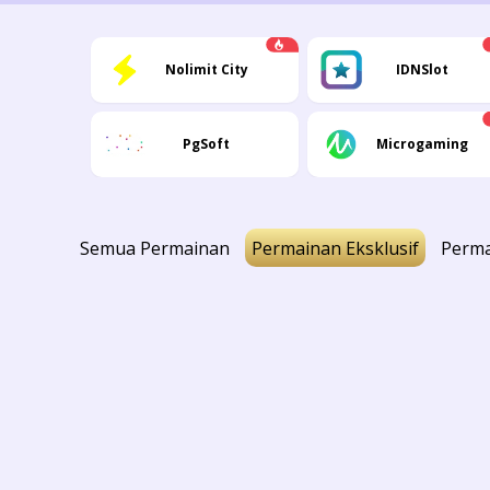
Nolimit City
IDNSlot
PgSoft
Microgaming
Semua Permainan
Permainan Eksklusif
Perma